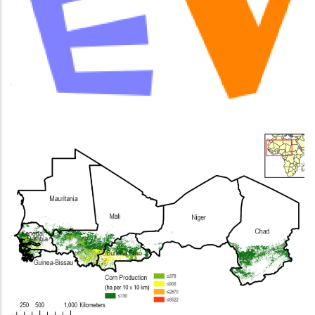
Test connaissances
CLIMAT
Traitement Chenille Légionnaire du Maîs