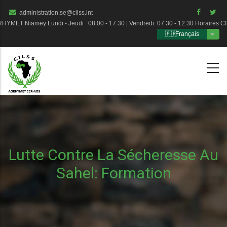
Aller
administration.se@cilss.int
au
MET Niamey Lundi - Jeudi : 08:00 - 17:30 | Vendredi: 07:30 - 12:30 Horaires 
Français
contenu
Liste
principal
Lutte Contre La Sécheresse Au
Sahel: Formation
Fil